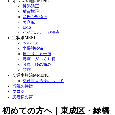
オススメ施術MENU
骨盤矯正
猫背矯正
産後骨盤矯正
美容鍼
EMS
ハイボルテージ治療
症状別MENU
ヘルニア
坐骨神経痛
肩こり・五十肩
腰痛・ぎっくり腰
膝痛・膝の痛み
頭痛
交通事故治療MENU
交通事故治療について
当院の特徴
ブログ
患者様の声
初めての方へ｜東成区・緑橋