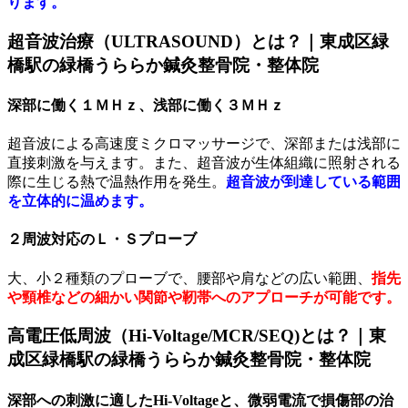
ります。
超音波治療（ULTRASOUND）とは？｜東成区緑
橋駅の緑橋うららか鍼灸整骨院・整体院
深部に働く１ＭＨｚ、浅部に働く３ＭＨｚ
超音波による高速度ミクロマッサージで、深部または浅部に
直接刺激を与えます。また、超音波が生体組織に照射される
際に生じる熱で温熱作用を発生。
超音波が到達している範囲
を立体的に温めます。
２周波対応のＬ・Ｓプローブ
大、小２種類のプローブで、腰部や肩などの広い範囲、
指先
や頸椎などの細かい関節や靭帯へのアプローチが可能です。
高電圧低周波（Hi-Voltage/MCR/SEQ)とは？｜東
成区緑橋駅の緑橋うららか鍼灸整骨院・整体院
深部への刺激に適したHi-Voltageと、微弱電流で損傷部の治