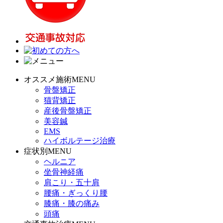
オススメ施術MENU
骨盤矯正
猫背矯正
産後骨盤矯正
美容鍼
EMS
ハイボルテージ治療
症状別MENU
ヘルニア
坐骨神経痛
肩こり・五十肩
腰痛・ぎっくり腰
膝痛・膝の痛み
頭痛