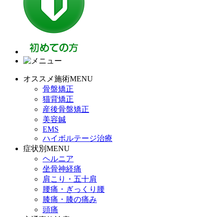
オススメ施術MENU
骨盤矯正
猫背矯正
産後骨盤矯正
美容鍼
EMS
ハイボルテージ治療
症状別MENU
ヘルニア
坐骨神経痛
肩こり・五十肩
腰痛・ぎっくり腰
膝痛・膝の痛み
頭痛