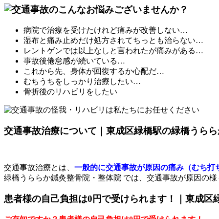
病院で治療を受けたけれど
痛みが改善しない…
湿布と痛み止めだけ処方されて
ちっとも治らない…
レントゲンでは以上なしと言われたが
痛みがある…
事故後
倦怠感が続いている…
これから先、
身体が回復するか心配だ…
むちうちをしっかり治療
したい…
骨折後のリハビリ
をしたい
交通事故治療について｜東成区緑橋駅の緑橋うらら
交通事故治療とは、
一般的に交通事故が原因の痛み（むち打
緑橋うららか鍼灸整骨院・整体院 では、交通事故が原因の
患者様の自己負担は0円で受けられます！｜東成区