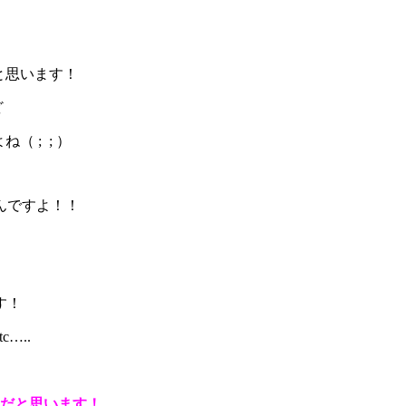
と思います！
ど
 ; ; ）
んですよ！！
す！
…..
切だと思います！