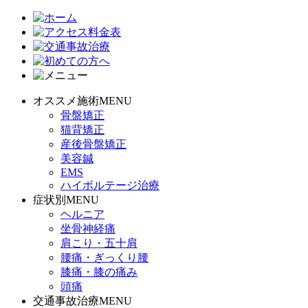
オススメ施術MENU
骨盤矯正
猫背矯正
産後骨盤矯正
美容鍼
EMS
ハイボルテージ治療
症状別MENU
ヘルニア
坐骨神経痛
肩こり・五十肩
腰痛・ぎっくり腰
膝痛・膝の痛み
頭痛
交通事故治療MENU